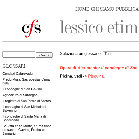
HOME
CHI SIAMO
PUBBLICA
Seleziona un glossario:
GLOSSARI
Opera di riferimento:
Il condaghe di San
Condaxi Cabrevadu
Picina
, vedi ->
Pisquina
.
Predu Mura. Sas poesias d'una
bida
Il condaghe di San Gavino
Agricoltura di Sardegna
Il registro di San Pietro di Sorres
Il condaghe di San Michele di
Salvennor
Il condaghe di Santa Maria di
Bonarcado
Sa Vitta et sa Morte, et Passione
de sanctu Gavinu, Prothu et
Januariu