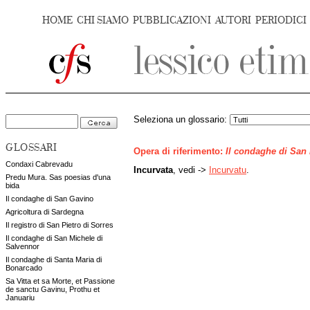
HOME
CHI SIAMO
PUBBLICAZIONI
AUTORI
PERIODICI
Seleziona un glossario:
GLOSSARI
Opera di riferimento:
Il condaghe di San
Condaxi Cabrevadu
Incurvata
, vedi ->
Incurvatu
.
Predu Mura. Sas poesias d'una
bida
Il condaghe di San Gavino
Agricoltura di Sardegna
Il registro di San Pietro di Sorres
Il condaghe di San Michele di
Salvennor
Il condaghe di Santa Maria di
Bonarcado
Sa Vitta et sa Morte, et Passione
de sanctu Gavinu, Prothu et
Januariu