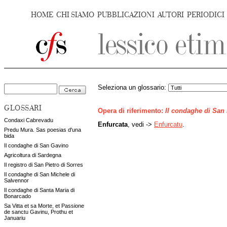
HOME
CHI SIAMO
PUBBLICAZIONI
AUTORI
PERIODICI
Seleziona un glossario:
GLOSSARI
Opera di riferimento:
Il condaghe di San
Condaxi Cabrevadu
Enfurcata
, vedi ->
Enfurcatu
.
Predu Mura. Sas poesias d'una
bida
Il condaghe di San Gavino
Agricoltura di Sardegna
Il registro di San Pietro di Sorres
Il condaghe di San Michele di
Salvennor
Il condaghe di Santa Maria di
Bonarcado
Sa Vitta et sa Morte, et Passione
de sanctu Gavinu, Prothu et
Januariu