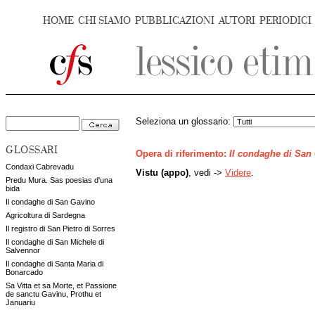
HOME
CHI SIAMO
PUBBLICAZIONI
AUTORI
PERIODICI
Seleziona un glossario:
GLOSSARI
Opera di riferimento:
Il condaghe di San
Condaxi Cabrevadu
Vistu (appo)
, vedi ->
Videre
.
Predu Mura. Sas poesias d'una
bida
Il condaghe di San Gavino
Agricoltura di Sardegna
Il registro di San Pietro di Sorres
Il condaghe di San Michele di
Salvennor
Il condaghe di Santa Maria di
Bonarcado
Sa Vitta et sa Morte, et Passione
de sanctu Gavinu, Prothu et
Januariu