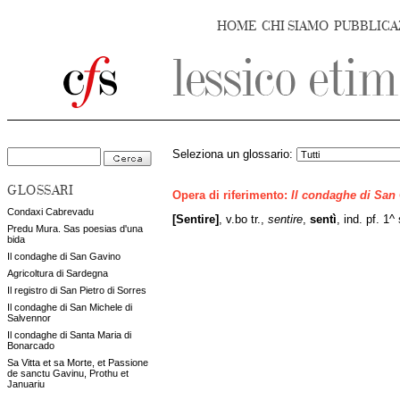
HOME
CHI SIAMO
PUBBLICA
Seleziona un glossario:
GLOSSARI
Opera di riferimento:
Il condaghe di San
Condaxi Cabrevadu
[Sentire]
, v.bo tr.,
sentire
,
sentì
, ind. pf. 1^
Predu Mura. Sas poesias d'una
bida
Il condaghe di San Gavino
Agricoltura di Sardegna
Il registro di San Pietro di Sorres
Il condaghe di San Michele di
Salvennor
Il condaghe di Santa Maria di
Bonarcado
Sa Vitta et sa Morte, et Passione
de sanctu Gavinu, Prothu et
Januariu