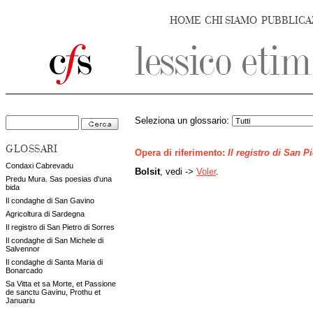
HOME
CHI SIAMO
PUBBLICA
Seleziona un glossario:
GLOSSARI
Opera di riferimento:
Il registro di San P
Condaxi Cabrevadu
Bolsit
, vedi ->
Voler
.
Predu Mura. Sas poesias d'una
bida
Il condaghe di San Gavino
Agricoltura di Sardegna
Il registro di San Pietro di Sorres
Il condaghe di San Michele di
Salvennor
Il condaghe di Santa Maria di
Bonarcado
Sa Vitta et sa Morte, et Passione
de sanctu Gavinu, Prothu et
Januariu