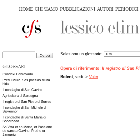
HOME
CHI SIAMO
PUBBLICAZIONI
AUTORI
PERIODICI
Seleziona un glossario:
GLOSSARI
Opera di riferimento:
Il registro di San P
Condaxi Cabrevadu
Bolent
, vedi ->
Voler
.
Predu Mura. Sas poesias d'una
bida
Il condaghe di San Gavino
Agricoltura di Sardegna
Il registro di San Pietro di Sorres
Il condaghe di San Michele di
Salvennor
Il condaghe di Santa Maria di
Bonarcado
Sa Vitta et sa Morte, et Passione
de sanctu Gavinu, Prothu et
Januariu