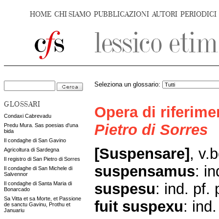
HOME
CHI SIAMO
PUBBLICAZIONI
AUTORI
PERIODICI
Seleziona un glossario:
GLOSSARI
Opera di riferim
Condaxi Cabrevadu
Pietro di Sorres
Predu Mura. Sas poesias d'una
bida
Il condaghe di San Gavino
[Suspensare]
, v.b
Agricoltura di Sardegna
Il registro di San Pietro di Sorres
suspensamus
: i
Il condaghe di San Michele di
Salvennor
suspesu
: ind. pf.
Il condaghe di Santa Maria di
Bonarcado
Sa Vitta et sa Morte, et Passione
fuit
suspexu
: ind
de sanctu Gavinu, Prothu et
Januariu