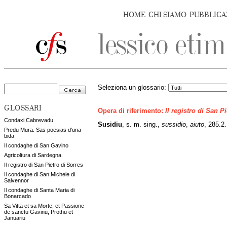
HOME
CHI SIAMO
PUBBLICA
Seleziona un glossario:
GLOSSARI
Opera di riferimento:
Il registro di San P
Condaxi Cabrevadu
Susidiu
, s. m. sing.,
sussidio
,
aiuto
, 285.2.
Predu Mura. Sas poesias d'una
bida
Il condaghe di San Gavino
Agricoltura di Sardegna
Il registro di San Pietro di Sorres
Il condaghe di San Michele di
Salvennor
Il condaghe di Santa Maria di
Bonarcado
Sa Vitta et sa Morte, et Passione
de sanctu Gavinu, Prothu et
Januariu