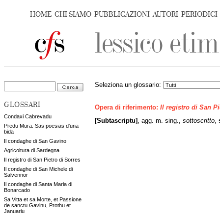
HOME
CHI SIAMO
PUBBLICAZIONI
AUTORI
PERIODICI
Seleziona un glossario:
GLOSSARI
Opera di riferimento:
Il registro di San P
Condaxi Cabrevadu
[Subtascriptu]
, agg. m. sing.,
sottoscritto
,
Predu Mura. Sas poesias d'una
bida
Il condaghe di San Gavino
Agricoltura di Sardegna
Il registro di San Pietro di Sorres
Il condaghe di San Michele di
Salvennor
Il condaghe di Santa Maria di
Bonarcado
Sa Vitta et sa Morte, et Passione
de sanctu Gavinu, Prothu et
Januariu