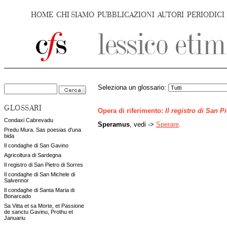
HOME
CHI SIAMO
PUBBLICAZIONI
AUTORI
PERIODICI
Seleziona un glossario:
GLOSSARI
Opera di riferimento:
Il registro di San P
Condaxi Cabrevadu
Speramus
, vedi ->
Sperare
.
Predu Mura. Sas poesias d'una
bida
Il condaghe di San Gavino
Agricoltura di Sardegna
Il registro di San Pietro di Sorres
Il condaghe di San Michele di
Salvennor
Il condaghe di Santa Maria di
Bonarcado
Sa Vitta et sa Morte, et Passione
de sanctu Gavinu, Prothu et
Januariu