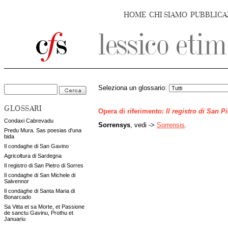
HOME
CHI SIAMO
PUBBLICA
Seleziona un glossario:
GLOSSARI
Opera di riferimento:
Il registro di San P
Condaxi Cabrevadu
Sorrensys
, vedi ->
Sorrensis
.
Predu Mura. Sas poesias d'una
bida
Il condaghe di San Gavino
Agricoltura di Sardegna
Il registro di San Pietro di Sorres
Il condaghe di San Michele di
Salvennor
Il condaghe di Santa Maria di
Bonarcado
Sa Vitta et sa Morte, et Passione
de sanctu Gavinu, Prothu et
Januariu