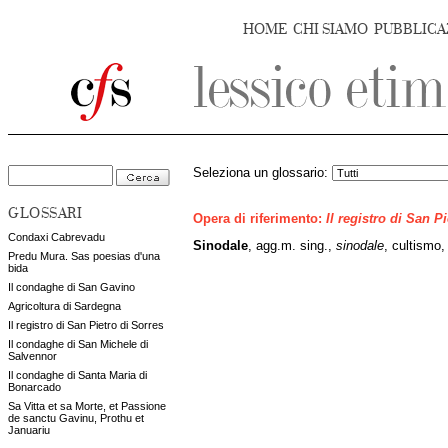
HOME
CHI SIAMO
PUBBLICA
Seleziona un glossario:
GLOSSARI
Opera di riferimento:
Il registro di San P
Condaxi Cabrevadu
Sinodale
, agg.m. sing.,
sinodale
, cultismo,
Predu Mura. Sas poesias d'una
bida
Il condaghe di San Gavino
Agricoltura di Sardegna
Il registro di San Pietro di Sorres
Il condaghe di San Michele di
Salvennor
Il condaghe di Santa Maria di
Bonarcado
Sa Vitta et sa Morte, et Passione
de sanctu Gavinu, Prothu et
Januariu