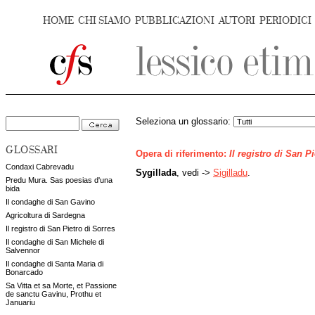
HOME
CHI SIAMO
PUBBLICAZIONI
AUTORI
PERIODICI
Seleziona un glossario:
GLOSSARI
Opera di riferimento:
Il registro di San P
Condaxi Cabrevadu
Sygillada
, vedi ->
Sigilladu
.
Predu Mura. Sas poesias d'una
bida
Il condaghe di San Gavino
Agricoltura di Sardegna
Il registro di San Pietro di Sorres
Il condaghe di San Michele di
Salvennor
Il condaghe di Santa Maria di
Bonarcado
Sa Vitta et sa Morte, et Passione
de sanctu Gavinu, Prothu et
Januariu