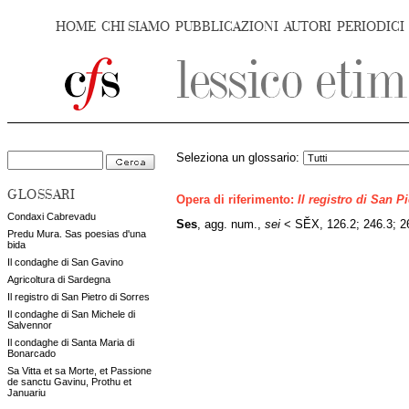
HOME
CHI SIAMO
PUBBLICAZIONI
AUTORI
PERIODICI
Seleziona un glossario:
GLOSSARI
Opera di riferimento:
Il registro di San P
Condaxi Cabrevadu
Ses
, agg. num.,
sei
< SĔX, 126.2; 246.3; 2
Predu Mura. Sas poesias d'una
bida
Il condaghe di San Gavino
Agricoltura di Sardegna
Il registro di San Pietro di Sorres
Il condaghe di San Michele di
Salvennor
Il condaghe di Santa Maria di
Bonarcado
Sa Vitta et sa Morte, et Passione
de sanctu Gavinu, Prothu et
Januariu