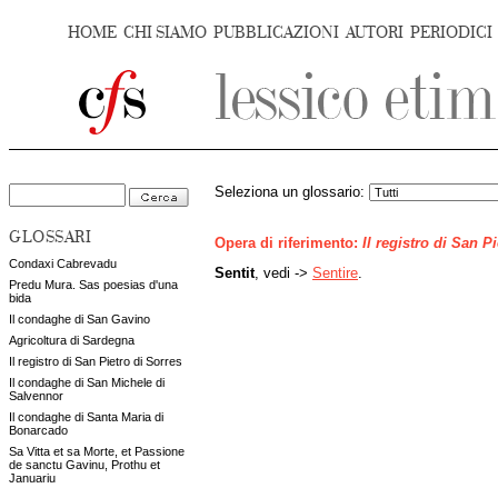
HOME
CHI SIAMO
PUBBLICAZIONI
AUTORI
PERIODICI
Seleziona un glossario:
GLOSSARI
Opera di riferimento:
Il registro di San P
Condaxi Cabrevadu
Sentit
, vedi ->
Sentire
.
Predu Mura. Sas poesias d'una
bida
Il condaghe di San Gavino
Agricoltura di Sardegna
Il registro di San Pietro di Sorres
Il condaghe di San Michele di
Salvennor
Il condaghe di Santa Maria di
Bonarcado
Sa Vitta et sa Morte, et Passione
de sanctu Gavinu, Prothu et
Januariu