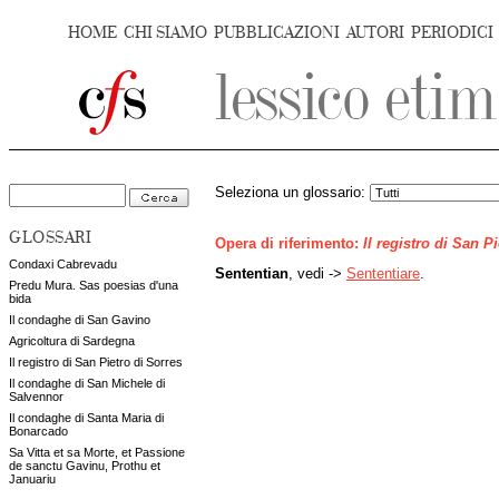
HOME
CHI SIAMO
PUBBLICAZIONI
AUTORI
PERIODICI
Seleziona un glossario:
GLOSSARI
Opera di riferimento:
Il registro di San P
Condaxi Cabrevadu
Sententian
, vedi ->
Sententiare
.
Predu Mura. Sas poesias d'una
bida
Il condaghe di San Gavino
Agricoltura di Sardegna
Il registro di San Pietro di Sorres
Il condaghe di San Michele di
Salvennor
Il condaghe di Santa Maria di
Bonarcado
Sa Vitta et sa Morte, et Passione
de sanctu Gavinu, Prothu et
Januariu