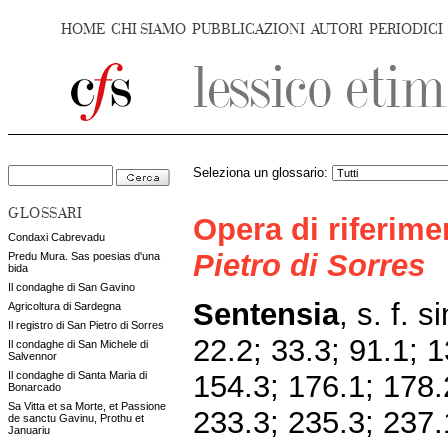
HOME
CHI SIAMO
PUBBLICAZIONI
AUTORI
PERIODICI
Seleziona un glossario:
GLOSSARI
Opera di riferim
Condaxi Cabrevadu
Pietro di Sorres
Predu Mura. Sas poesias d'una
bida
Il condaghe di San Gavino
Sentensia
, s. f. s
Agricoltura di Sardegna
Il registro di San Pietro di Sorres
22.2; 33.3; 91.1; 1
Il condaghe di San Michele di
Salvennor
154.3; 176.1; 178.
Il condaghe di Santa Maria di
Bonarcado
Sa Vitta et sa Morte, et Passione
233.3; 235.3; 237.
de sanctu Gavinu, Prothu et
Januariu