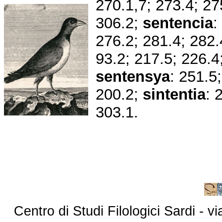
270.1,7; 273.4; 27
306.2;
sentencia
:
276.2; 281.4; 282.
93.2; 217.5; 226.4
sentensya
: 251.5
200.2;
sintentia
: 
303.1.
Centro di Studi Filologici Sardi - 