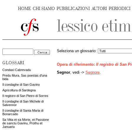
HOME
CHI SIAMO
PUBBLICAZIONI
AUTORI
PERIODICI
Seleziona un glossario:
GLOSSARI
Opera di riferimento:
Il registro di San P
Condaxi Cabrevadu
Segnor
, vedi ->
Segnore
.
Predu Mura. Sas poesias d'una
bida
Il condaghe di San Gavino
Agricoltura di Sardegna
Il registro di San Pietro di Sorres
Il condaghe di San Michele di
Salvennor
Il condaghe di Santa Maria di
Bonarcado
Sa Vitta et sa Morte, et Passione
de sanctu Gavinu, Prothu et
Januariu