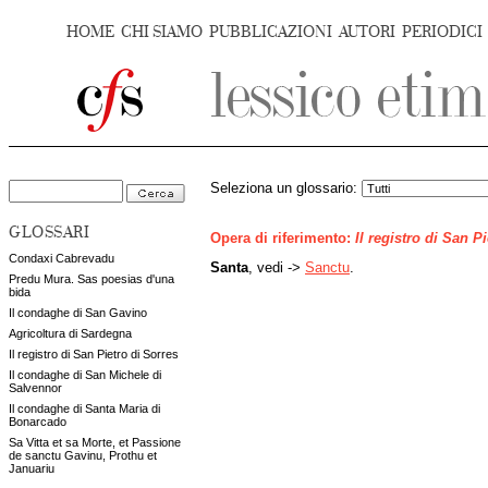
HOME
CHI SIAMO
PUBBLICAZIONI
AUTORI
PERIODICI
Seleziona un glossario:
GLOSSARI
Opera di riferimento:
Il registro di San P
Condaxi Cabrevadu
Santa
, vedi ->
Sanctu
.
Predu Mura. Sas poesias d'una
bida
Il condaghe di San Gavino
Agricoltura di Sardegna
Il registro di San Pietro di Sorres
Il condaghe di San Michele di
Salvennor
Il condaghe di Santa Maria di
Bonarcado
Sa Vitta et sa Morte, et Passione
de sanctu Gavinu, Prothu et
Januariu