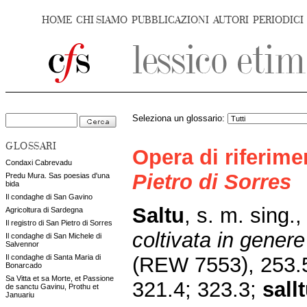
HOME
CHI SIAMO
PUBBLICAZIONI
AUTORI
PERIODICI
Seleziona un glossario:
GLOSSARI
Opera di riferim
Condaxi Cabrevadu
Pietro di Sorres
Predu Mura. Sas poesias d'una
bida
Il condaghe di San Gavino
Saltu
, s. m. sing.
Agricoltura di Sardegna
Il registro di San Pietro di Sorres
coltivata in gener
Il condaghe di San Michele di
Salvennor
(REW 7553), 253.5
Il condaghe di Santa Maria di
Bonarcado
Sa Vitta et sa Morte, et Passione
321.4; 323.3;
sall
de sanctu Gavinu, Prothu et
Januariu