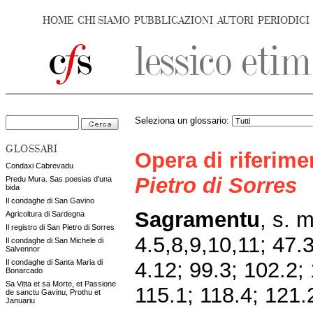
HOME
CHI SIAMO
PUBBLICAZIONI
AUTORI
PERIODICI
Seleziona un glossario:
GLOSSARI
Opera di riferim
Condaxi Cabrevadu
Pietro di Sorres
Predu Mura. Sas poesias d'una
bida
Il condaghe di San Gavino
Sagramentu
, s. 
Agricoltura di Sardegna
Il registro di San Pietro di Sorres
4.5,8,9,10,11; 47.
Il condaghe di San Michele di
Salvennor
4.12; 99.3; 102.2; 
Il condaghe di Santa Maria di
Bonarcado
Sa Vitta et sa Morte, et Passione
115.1; 118.4; 121.
de sanctu Gavinu, Prothu et
Januariu