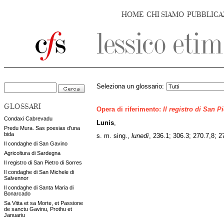
HOME
CHI SIAMO
PUBBLICA
Seleziona un glossario:
GLOSSARI
Opera di riferimento:
Il registro di San P
Condaxi Cabrevadu
Lunis
,
Predu Mura. Sas poesias d'una
bida
s. m. sing.,
lunedì
,
236.1; 306.3; 270.7,8; 2
Il condaghe di San Gavino
Agricoltura di Sardegna
Il registro di San Pietro di Sorres
Il condaghe di San Michele di
Salvennor
Il condaghe di Santa Maria di
Bonarcado
Sa Vitta et sa Morte, et Passione
de sanctu Gavinu, Prothu et
Januariu