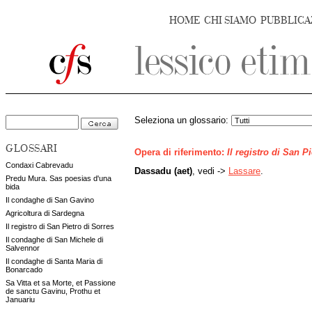
HOME
CHI SIAMO
PUBBLICA
Seleziona un glossario:
GLOSSARI
Opera di riferimento:
Il registro di San P
Condaxi Cabrevadu
Dassadu (aet)
, vedi ->
Lassare
.
Predu Mura. Sas poesias d'una
bida
Il condaghe di San Gavino
Agricoltura di Sardegna
Il registro di San Pietro di Sorres
Il condaghe di San Michele di
Salvennor
Il condaghe di Santa Maria di
Bonarcado
Sa Vitta et sa Morte, et Passione
de sanctu Gavinu, Prothu et
Januariu