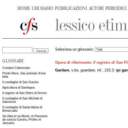
HOME
CHI SIAMO
PUBBLICAZIONI
AUTORI
PERIODICI
Seleziona un glossario:
GLOSSARI
Opera di riferimento:
Il registro di San P
Condaxi Cabrevadu
Gardare
, v.bo,
guardare
, inf., 215.3;
ipi ga
Predu Mura. Sas poesias d'una
bida
Il condaghe di San Gavino
Agricoltura di Sardegna
Il registro di San Pietro di Sorres
Il condaghe di San Michele di
Salvennor
Il condaghe di Santa Maria di
Bonarcado
Sa Vitta et sa Morte, et Passione
de sanctu Gavinu, Prothu et
Januariu