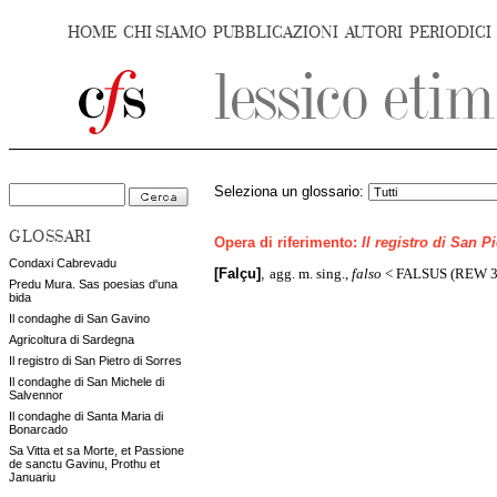
HOME
CHI SIAMO
PUBBLICAZIONI
AUTORI
PERIODICI
Seleziona un glossario:
GLOSSARI
Opera di riferimento:
Il registro di San P
Condaxi Cabrevadu
agg. m. sing.,
falso
< FALSUS (REW 3
[Falçu]
,
Predu Mura. Sas poesias d'una
bida
Il condaghe di San Gavino
Agricoltura di Sardegna
Il registro di San Pietro di Sorres
Il condaghe di San Michele di
Salvennor
Il condaghe di Santa Maria di
Bonarcado
Sa Vitta et sa Morte, et Passione
de sanctu Gavinu, Prothu et
Januariu