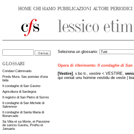
HOME
CHI SIAMO
PUBBLICAZIONI
AUTORI
PERIODICI
Seleziona un glossario:
GLOSSARI
Opera di riferimento:
Il condaghe di San
Condaxi Cabrevadu
[Vestire]
, v.bo tr.,
vestire
< VESTIRE,
veni
Predu Mura. Sas poesias d'una
qui veniat unu homine vestidu de veste | bi
bida
Il condaghe di San Gavino
Agricoltura di Sardegna
Il registro di San Pietro di Sorres
Il condaghe di San Michele di
Salvennor
Il condaghe di Santa Maria di
Bonarcado
Sa Vitta et sa Morte, et Passione
de sanctu Gavinu, Prothu et
Januariu