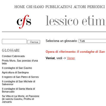
HOME
CHI SIAMO
PUBBLICAZIONI
AUTORI
PERIODICI
Seleziona un glossario:
GLOSSARI
Opera di riferimento:
Il condaghe di San
Condaxi Cabrevadu
Veniat
, vedi ->
Vener
.
Predu Mura. Sas poesias d'una
bida
Il condaghe di San Gavino
Agricoltura di Sardegna
Il registro di San Pietro di Sorres
Il condaghe di San Michele di
Salvennor
Il condaghe di Santa Maria di
Bonarcado
Sa Vitta et sa Morte, et Passione
de sanctu Gavinu, Prothu et
Januariu