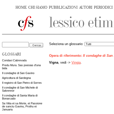
HOME
CHI SIAMO
PUBBLICAZIONI
AUTORI
PERIODICI
Seleziona un glossario:
GLOSSARI
Opera di riferimento:
Il condaghe di San
Condaxi Cabrevadu
Vigna
, vedi ->
Vingia
.
Predu Mura. Sas poesias d'una
bida
Il condaghe di San Gavino
Agricoltura di Sardegna
Il registro di San Pietro di Sorres
Il condaghe di San Michele di
Salvennor
Il condaghe di Santa Maria di
Bonarcado
Sa Vitta et sa Morte, et Passione
de sanctu Gavinu, Prothu et
Januariu