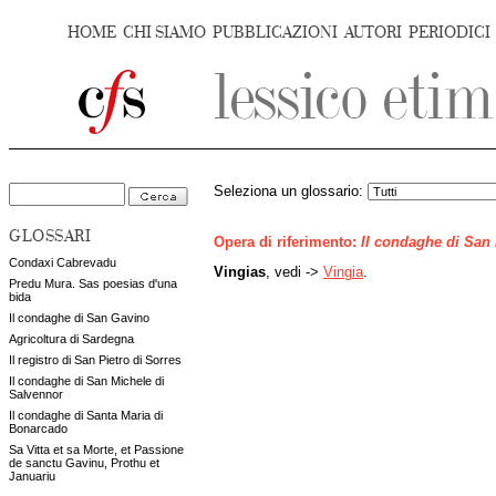
HOME
CHI SIAMO
PUBBLICAZIONI
AUTORI
PERIODICI
Seleziona un glossario:
GLOSSARI
Opera di riferimento:
Il condaghe di San
Condaxi Cabrevadu
Vingias
, vedi ->
Vingia
.
Predu Mura. Sas poesias d'una
bida
Il condaghe di San Gavino
Agricoltura di Sardegna
Il registro di San Pietro di Sorres
Il condaghe di San Michele di
Salvennor
Il condaghe di Santa Maria di
Bonarcado
Sa Vitta et sa Morte, et Passione
de sanctu Gavinu, Prothu et
Januariu