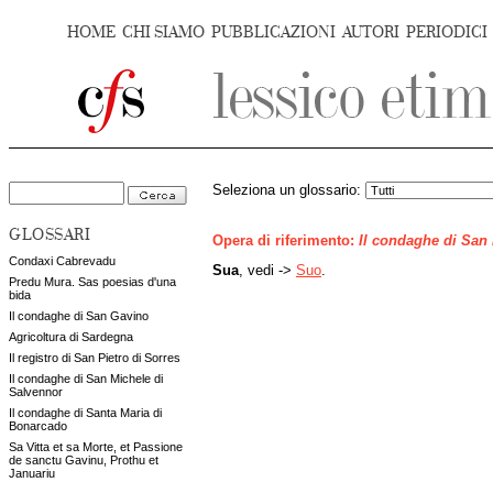
HOME
CHI SIAMO
PUBBLICAZIONI
AUTORI
PERIODICI
Seleziona un glossario:
GLOSSARI
Opera di riferimento:
Il condaghe di San
Condaxi Cabrevadu
Sua
, vedi ->
Suo
.
Predu Mura. Sas poesias d'una
bida
Il condaghe di San Gavino
Agricoltura di Sardegna
Il registro di San Pietro di Sorres
Il condaghe di San Michele di
Salvennor
Il condaghe di Santa Maria di
Bonarcado
Sa Vitta et sa Morte, et Passione
de sanctu Gavinu, Prothu et
Januariu