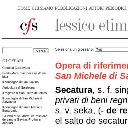
HOME
CHI SIAMO
PUBBLICAZIONI
AUTORI
PERIODICI
Seleziona un glossario:
GLOSSARI
Opera di riferim
Condaxi Cabrevadu
San Michele di S
Predu Mura. Sas poesias d'una
bida
Il condaghe di San Gavino
Secatura
, s. f. si
Agricoltura di Sardegna
Il registro di San Pietro di Sorres
privati di beni regn
Il condaghe di San Michele di
Salvennor
s. v. seka, (-
de r
Il condaghe di Santa Maria di
Bonarcado
Sa Vitta et sa Morte, et Passione
el salto de secatu
de sanctu Gavinu, Prothu et
Januariu