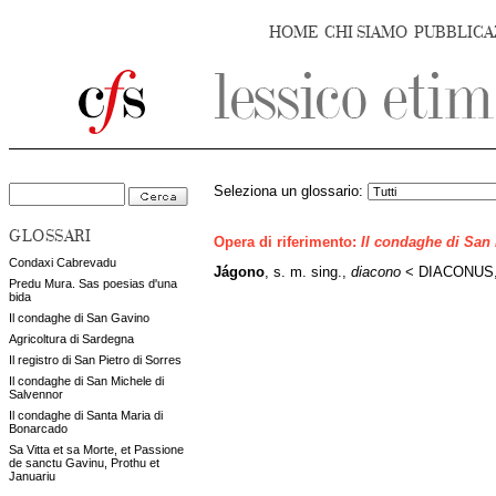
HOME
CHI SIAMO
PUBBLICA
Seleziona un glossario:
GLOSSARI
Opera di riferimento:
Il condaghe di San
Condaxi Cabrevadu
Jágono
, s. m. sing.,
diacono
< DIACONUS, 
Predu Mura. Sas poesias d'una
bida
Il condaghe di San Gavino
Agricoltura di Sardegna
Il registro di San Pietro di Sorres
Il condaghe di San Michele di
Salvennor
Il condaghe di Santa Maria di
Bonarcado
Sa Vitta et sa Morte, et Passione
de sanctu Gavinu, Prothu et
Januariu