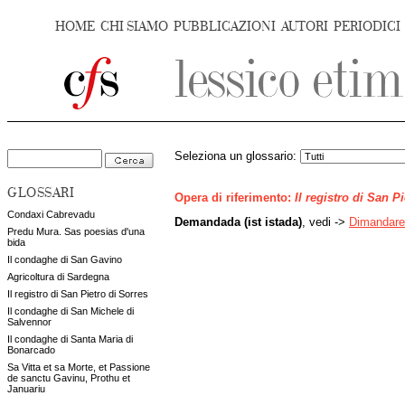
HOME
CHI SIAMO
PUBBLICAZIONI
AUTORI
PERIODICI
Seleziona un glossario:
GLOSSARI
Opera di riferimento:
Il registro di San P
Condaxi Cabrevadu
Demandada (ist istada)
, vedi ->
Dimandare
Predu Mura. Sas poesias d'una
bida
Il condaghe di San Gavino
Agricoltura di Sardegna
Il registro di San Pietro di Sorres
Il condaghe di San Michele di
Salvennor
Il condaghe di Santa Maria di
Bonarcado
Sa Vitta et sa Morte, et Passione
de sanctu Gavinu, Prothu et
Januariu