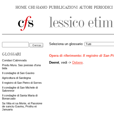
HOME
CHI SIAMO
PUBBLICAZIONI
AUTORI
PERIODICI
Seleziona un glossario:
GLOSSARI
Opera di riferimento:
Il registro di San P
Condaxi Cabrevadu
Deeret
, vedi ->
Debere
.
Predu Mura. Sas poesias d'una
bida
Il condaghe di San Gavino
Agricoltura di Sardegna
Il registro di San Pietro di Sorres
Il condaghe di San Michele di
Salvennor
Il condaghe di Santa Maria di
Bonarcado
Sa Vitta et sa Morte, et Passione
de sanctu Gavinu, Prothu et
Januariu