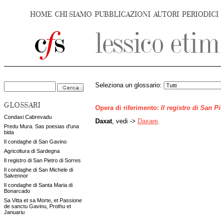
HOME
CHI SIAMO
PUBBLICAZIONI
AUTORI
PERIODICI
Seleziona un glossario:
GLOSSARI
Opera di riferimento:
Il registro di San P
Condaxi Cabrevadu
Daxat
, vedi ->
Daxare
.
Predu Mura. Sas poesias d'una
bida
Il condaghe di San Gavino
Agricoltura di Sardegna
Il registro di San Pietro di Sorres
Il condaghe di San Michele di
Salvennor
Il condaghe di Santa Maria di
Bonarcado
Sa Vitta et sa Morte, et Passione
de sanctu Gavinu, Prothu et
Januariu