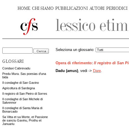
HOME
CHI SIAMO
PUBBLICAZIONI
AUTORI
PERIODICI
Seleziona un glossario:
GLOSSARI
Opera di riferimento:
Il registro di San P
Condaxi Cabrevadu
Dadu (amus)
, vedi ->
Dare
.
Predu Mura. Sas poesias d'una
bida
Il condaghe di San Gavino
Agricoltura di Sardegna
Il registro di San Pietro di Sorres
Il condaghe di San Michele di
Salvennor
Il condaghe di Santa Maria di
Bonarcado
Sa Vitta et sa Morte, et Passione
de sanctu Gavinu, Prothu et
Januariu