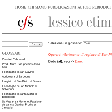
HOME
CHI SIAMO
PUBBLICAZIONI
AUTORI
PERIODICI
Seleziona un glossario:
GLOSSARI
Opera di riferimento:
Il registro di San P
Condaxi Cabrevadu
Dadu (at)
, vedi ->
Dare
.
Predu Mura. Sas poesias d'una
bida
Il condaghe di San Gavino
Agricoltura di Sardegna
Il registro di San Pietro di Sorres
Il condaghe di San Michele di
Salvennor
Il condaghe di Santa Maria di
Bonarcado
Sa Vitta et sa Morte, et Passione
de sanctu Gavinu, Prothu et
Januariu