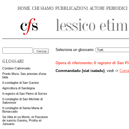
HOME
CHI SIAMO
PUBBLICAZIONI
AUTORI
PERIODICI
Seleziona un glossario:
GLOSSARI
Opera di riferimento:
Il registro di San P
Condaxi Cabrevadu
Commandadu (siat isatadu)
, vedi ->
Cuma
Predu Mura. Sas poesias d'una
bida
Il condaghe di San Gavino
Agricoltura di Sardegna
Il registro di San Pietro di Sorres
Il condaghe di San Michele di
Salvennor
Il condaghe di Santa Maria di
Bonarcado
Sa Vitta et sa Morte, et Passione
de sanctu Gavinu, Prothu et
Januariu