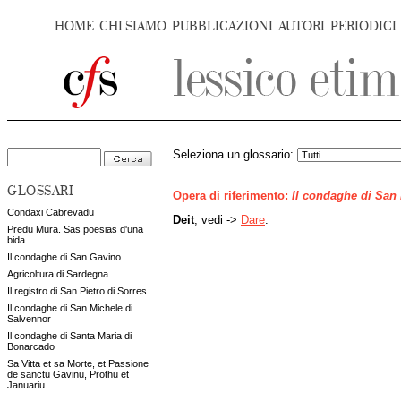
HOME
CHI SIAMO
PUBBLICAZIONI
AUTORI
PERIODICI
Seleziona un glossario:
GLOSSARI
Opera di riferimento:
Il condaghe di San
Condaxi Cabrevadu
Deit
, vedi ->
Dare
.
Predu Mura. Sas poesias d'una
bida
Il condaghe di San Gavino
Agricoltura di Sardegna
Il registro di San Pietro di Sorres
Il condaghe di San Michele di
Salvennor
Il condaghe di Santa Maria di
Bonarcado
Sa Vitta et sa Morte, et Passione
de sanctu Gavinu, Prothu et
Januariu