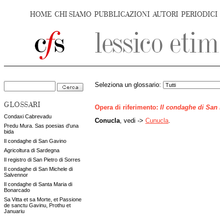
HOME
CHI SIAMO
PUBBLICAZIONI
AUTORI
PERIODICI
Seleziona un glossario:
GLOSSARI
Opera di riferimento:
Il condaghe di San
Condaxi Cabrevadu
Conucla
, vedi ->
Cunucla
.
Predu Mura. Sas poesias d'una
bida
Il condaghe di San Gavino
Agricoltura di Sardegna
Il registro di San Pietro di Sorres
Il condaghe di San Michele di
Salvennor
Il condaghe di Santa Maria di
Bonarcado
Sa Vitta et sa Morte, et Passione
de sanctu Gavinu, Prothu et
Januariu