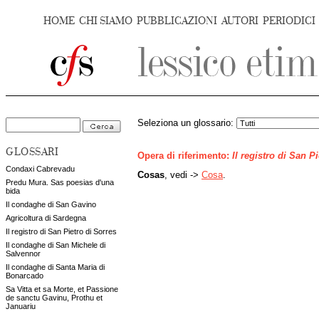
HOME
CHI SIAMO
PUBBLICAZIONI
AUTORI
PERIODICI
Seleziona un glossario:
GLOSSARI
Opera di riferimento:
Il registro di San P
Condaxi Cabrevadu
Cosas
, vedi ->
Cosa
.
Predu Mura. Sas poesias d'una
bida
Il condaghe di San Gavino
Agricoltura di Sardegna
Il registro di San Pietro di Sorres
Il condaghe di San Michele di
Salvennor
Il condaghe di Santa Maria di
Bonarcado
Sa Vitta et sa Morte, et Passione
de sanctu Gavinu, Prothu et
Januariu