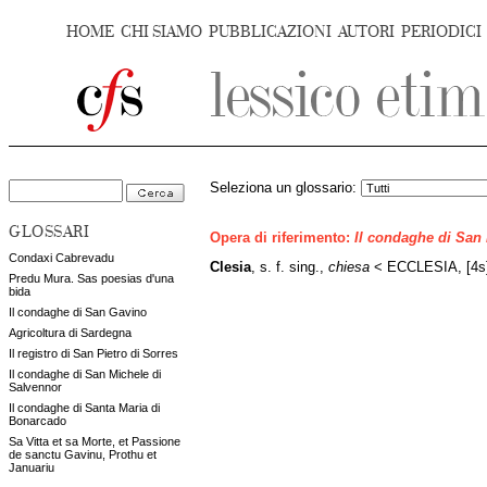
HOME
CHI SIAMO
PUBBLICAZIONI
AUTORI
PERIODICI
Seleziona un glossario:
GLOSSARI
Opera di riferimento:
Il condaghe di San
Condaxi Cabrevadu
Clesia
, s. f. sing.,
chiesa
< ECCLESIA, [4s]
Predu Mura. Sas poesias d'una
bida
Il condaghe di San Gavino
Agricoltura di Sardegna
Il registro di San Pietro di Sorres
Il condaghe di San Michele di
Salvennor
Il condaghe di Santa Maria di
Bonarcado
Sa Vitta et sa Morte, et Passione
de sanctu Gavinu, Prothu et
Januariu