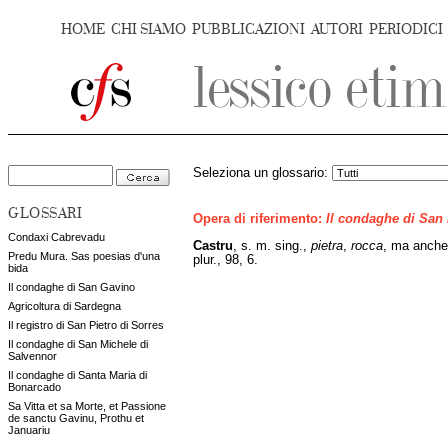
HOME
CHI SIAMO
PUBBLICAZIONI
AUTORI
PERIODICI
Seleziona un glossario:
GLOSSARI
Opera di riferimento:
Il condaghe di San
Condaxi Cabrevadu
Castru
, s. m. sing.,
pietra
,
rocca
, ma anch
Predu Mura. Sas poesias d'una
plur., 98, 6.
bida
Il condaghe di San Gavino
Agricoltura di Sardegna
Il registro di San Pietro di Sorres
Il condaghe di San Michele di
Salvennor
Il condaghe di Santa Maria di
Bonarcado
Sa Vitta et sa Morte, et Passione
de sanctu Gavinu, Prothu et
Januariu