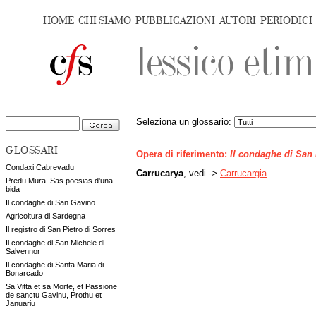
HOME
CHI SIAMO
PUBBLICAZIONI
AUTORI
PERIODICI
Seleziona un glossario:
GLOSSARI
Opera di riferimento:
Il condaghe di San
Condaxi Cabrevadu
Carrucarya
, vedi ->
Carrucargia
.
Predu Mura. Sas poesias d'una
bida
Il condaghe di San Gavino
Agricoltura di Sardegna
Il registro di San Pietro di Sorres
Il condaghe di San Michele di
Salvennor
Il condaghe di Santa Maria di
Bonarcado
Sa Vitta et sa Morte, et Passione
de sanctu Gavinu, Prothu et
Januariu