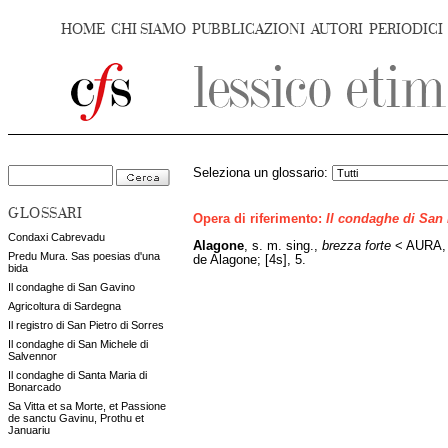
HOME
CHI SIAMO
PUBBLICAZIONI
AUTORI
PERIODICI
Seleziona un glossario:
GLOSSARI
Opera di riferimento:
Il condaghe di San
Condaxi Cabrevadu
Alagone
, s. m. sing.,
brezza forte
< AURA, 
Predu Mura. Sas poesias d'una
de Alagone; [4s], 5.
bida
Il condaghe di San Gavino
Agricoltura di Sardegna
Il registro di San Pietro di Sorres
Il condaghe di San Michele di
Salvennor
Il condaghe di Santa Maria di
Bonarcado
Sa Vitta et sa Morte, et Passione
de sanctu Gavinu, Prothu et
Januariu