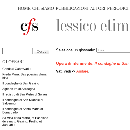
HOME
CHI SIAMO
PUBBLICAZIONI
AUTORI
PERIODICI
Seleziona un glossario:
GLOSSARI
Opera di riferimento:
Il condaghe di San
Condaxi Cabrevadu
Vat
, vedi ->
Andare
.
Predu Mura. Sas poesias d'una
bida
Il condaghe di San Gavino
Agricoltura di Sardegna
Il registro di San Pietro di Sorres
Il condaghe di San Michele di
Salvennor
Il condaghe di Santa Maria di
Bonarcado
Sa Vitta et sa Morte, et Passione
de sanctu Gavinu, Prothu et
Januariu