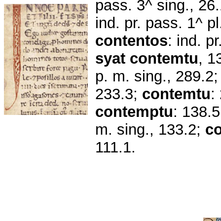
pass. 3^ sing., 26
ind. pr. pass. 1^ p
contentos
: ind. p
syat
contemtu
, 1
p. m. sing., 289.2
233.3;
contemtu
:
contemptu
: 138.
m. sing., 133.2;
co
111.1.