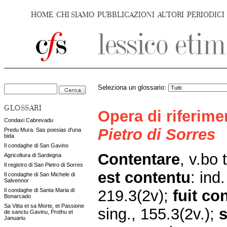
HOME
CHI SIAMO
PUBBLICAZIONI
AUTORI
PERIODICI
Seleziona un glossario:
GLOSSARI
Opera di riferim
Condaxi Cabrevadu
Pietro di Sorres
Predu Mura. Sas poesias d'una
bida
Il condaghe di San Gavino
Contentare
, v.bo t
Agricoltura di Sardegna
Il registro di San Pietro di Sorres
est contentu
: ind
Il condaghe di San Michele di
Salvennor
219.3(2v);
fuit co
Il condaghe di Santa Maria di
Bonarcado
Sa Vitta et sa Morte, et Passione
sing., 155.3(2v.);
s
de sanctu Gavinu, Prothu et
Januariu