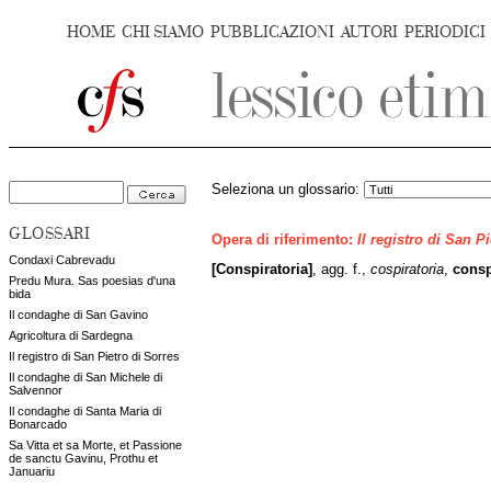
HOME
CHI SIAMO
PUBBLICAZIONI
AUTORI
PERIODICI
Seleziona un glossario:
GLOSSARI
Opera di riferimento:
Il registro di San P
Condaxi Cabrevadu
[Conspiratoria]
, agg. f.,
cospiratoria
,
consp
Predu Mura. Sas poesias d'una
bida
Il condaghe di San Gavino
Agricoltura di Sardegna
Il registro di San Pietro di Sorres
Il condaghe di San Michele di
Salvennor
Il condaghe di Santa Maria di
Bonarcado
Sa Vitta et sa Morte, et Passione
de sanctu Gavinu, Prothu et
Januariu