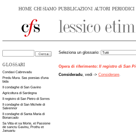
HOME
CHI SIAMO
PUBBLICAZIONI
AUTORI
PERIODICI
Seleziona un glossario:
GLOSSARI
Opera di riferimento:
Il registro di San P
Condaxi Cabrevadu
Consideradu
, vedi ->
Considerare
.
Predu Mura. Sas poesias d'una
bida
Il condaghe di San Gavino
Agricoltura di Sardegna
Il registro di San Pietro di Sorres
Il condaghe di San Michele di
Salvennor
Il condaghe di Santa Maria di
Bonarcado
Sa Vitta et sa Morte, et Passione
de sanctu Gavinu, Prothu et
Januariu